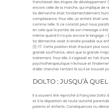
franchissait des étapes de développement (ce
encore celle de la marche, qui implique de r
Sa démarche était fondamentalement humani
complaisance. Pour elle, un enfant était une
comme telle. Si ce constat peut nous paraître 
en cela que la portée de son message a été c
même quand il n’a pas encore le langage. » [1
Sa démarche visait à rendre possible aux en
[1]-17. Cette position était d’autant plus no
grande souffrance, alors que la grande majo
traitement. Pour elle, il s’agissait en fait d
psychothérapeutique n’échoue et finalement, 
d’aller chercher l’enfant là où il se trouvai
DOLTO : JUSQU’À QUEL
Il a souvent été reproché à Françoise Dolto d
et à la disparition de toute autorité parenta
parents et enfants. Conséquences ou dérives