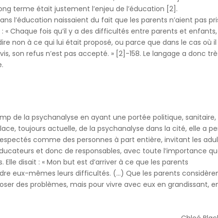
ong terme était justement l’enjeu de l’éducation [2].
dans l’éducation naissaient du fait que les parents n’aient pas pr
t : « Chaque fois qu’il y a des difficultés entre parents et enfants,
dire non à ce qui lui était proposé, ou parce que dans le cas où il
vis, son refus n’est pas accepté. » [2]-158. Le langage a donc trè
e.
mp de la psychanalyse en ayant une portée politique, sanitaire,
place, toujours actuelle, de la psychanalyse dans la cité, elle a p
 respectés comme des personnes à part entière, invitant les adu
éducateurs et donc de responsables, avec toute l’importance q
 Elle disait : « Mon but est d’arriver à ce que les parents
re eux-mêmes leurs difficultés. (…) Que les parents considère
poser des problèmes, mais pour vivre avec eux en grandissant, e
Chloé Blac