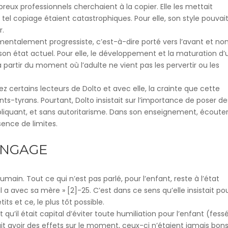
eux professionnels cherchaient à la copier. Elle les mettait
 tel copiage étaient catastrophiques. Pour elle, son style pouvai
r.
amentalement progressiste, c’est-à-dire porté vers l’avant et no
son état actuel. Pour elle, le développement et la maturation d’
partir du moment où l’adulte ne vient pas les pervertir ou les
z certains lecteurs de Dolto et avec elle, la crainte que cette
ts-tyrans. Pourtant, Dolto insistait sur l’importance de poser de
xpliquant, et sans autoritarisme. Dans son enseignement, écoute
ence de limites.
ANGAGE
humain. Tout ce qui n’est pas parlé, pour l’enfant, reste à l’état
u’il a avec sa mère » [2]-25. C’est dans ce sens qu’elle insistait po
ts et ce, le plus tôt possible.
it qu’il était capital d’éviter toute humiliation pour l’enfant (fess
ait avoir des effets sur le moment, ceux-ci n’étaient jamais bons