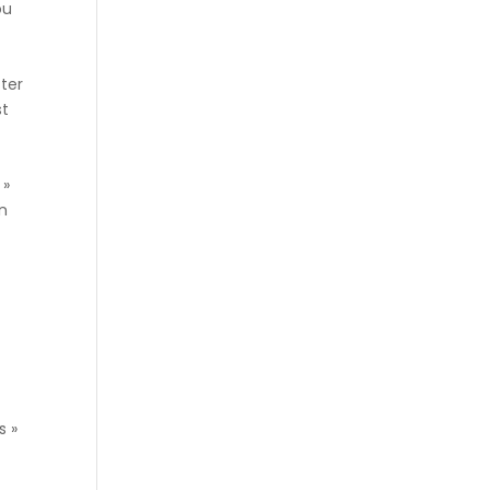
ou
cter
st
 »
en
s »