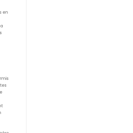
is en
 a
s
ermis
ltes
ue
nt
n
hère