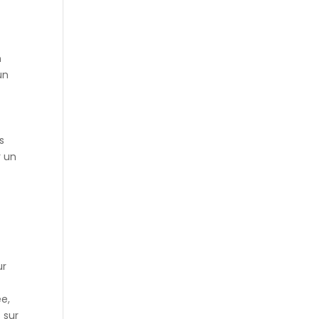
t
n
un
s
r un
ur
ée,
 sur