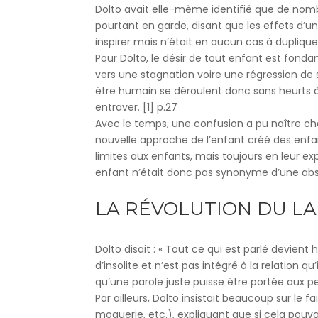
Dolto avait elle-même identifié que de nombr
pourtant en garde, disant que les effets d’un
inspirer mais n’était en aucun cas à duplique
Pour Dolto, le désir de tout enfant est fond
vers une stagnation voire une régression de 
être humain se déroulent donc sans heurts à 
entraver. [1] p.27
Avec le temps, une confusion a pu naître che
nouvelle approche de l’enfant créé des enfan
limites aux enfants, mais toujours en leur e
enfant n’était donc pas synonyme d’une abs
LA RÉVOLUTION DU L
Dolto disait : « Tout ce qui est parlé devient 
d’insolite et n’est pas intégré à la relation q
qu’une parole juste puisse être portée aux peti
Par ailleurs, Dolto insistait beaucoup sur le fa
moquerie, etc.), expliquant que si cela pouv