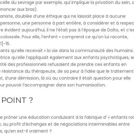
lle du sevrage par exemple, qui implique la privation du sein, 
enoncer aux bras).
ste, doublée d’une éthique qui ne laissait place à aucune
 personne, une personne à part entière, à considérer et à respe
évident aujourd’hui, il ne l’était pas à l’époque de Dolto, et c’e
olossale. Pour elle, l’enfant « comprend ce qu’on lui raconte,
]-15.
fants qu’elle recevait « la vie dans la communauté des humains.
vatrice qu’elle l’appliquait également aux enfants psychotiques, 
rité des professionnels refusaient de prendre ces enfants en
’une résistance du thérapeute, de sa peur à l’idée que le traitement
d’une démission, là où au contraire il était question pour elle
t pour pouvoir l’accompagner dans son humanisation.
 POINT ?
e prôner une éducation conduisant à la fabrique d’ « enfants roi
le, au profit d’échanges et de négociations interminables entre
, qu’en est-il vraiment ?