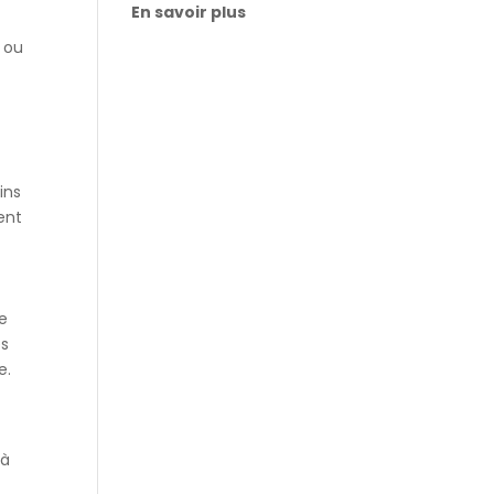
En savoir plus
e ou
ins
ent
se
es
e.
 à