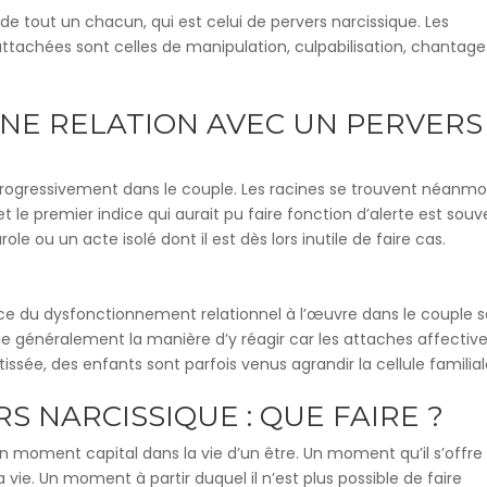
 de tout un chacun, qui est celui de pervers narcissique. Les
attachées sont celles de manipulation, culpabilisation, chantag
NE RELATION AVEC UN PERVERS
ogressivement dans le couple. Les racines se trouvent néanmo
 le premier indice qui aurait pu faire fonction d’alerte est souv
e ou un acte isolé dont il est dès lors inutile de faire cas.
ience du dysfonctionnement relationnel à l’œuvre dans le couple 
e généralement la manière d’y réagir car les attaches affectiv
ssée, des enfants sont parfois venus agrandir la cellule familial
S NARCISSIQUE : QUE FAIRE ?
n moment capital dans la vie d’un être. Un moment qu’il s’offre
e. Un moment à partir duquel il n’est plus possible de faire