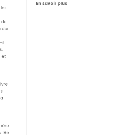
En savoir plus
 les
r de
arder
-il
s,
 et
ivre
s,
la
hère
s 18è