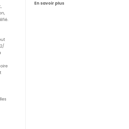
En savoir plus
,
on,
ifié.
out
 2/
a
oire
t
lles