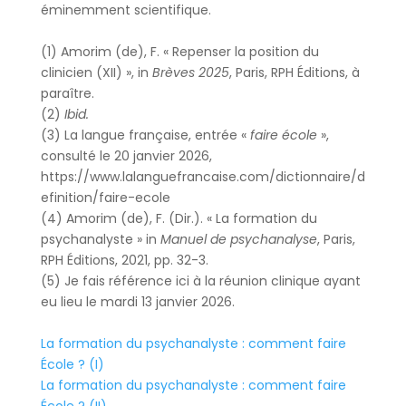
éminemment scientifique.
(1) Amorim (de), F. « Repenser la position du
clinicien (XII) », in
Brèves 2025
, Paris, RPH Éditions, à
paraître.
(2)
Ibid.
(3) La langue française, entrée «
faire école
»,
consulté le 20 janvier 2026,
https://www.lalanguefrancaise.com/dictionnaire/d
efinition/faire-ecole
(4) Amorim (de), F. (Dir.). « La formation du
psychanalyste » in
Manuel de psychanalyse
, Paris,
RPH Éditions, 2021, pp. 32-3.
(5) Je fais référence ici à la réunion clinique ayant
eu lieu le mardi 13 janvier 2026.
La formation du psychanalyste : comment faire
École ? (I)
La formation du psychanalyste : comment faire
École ? (II)